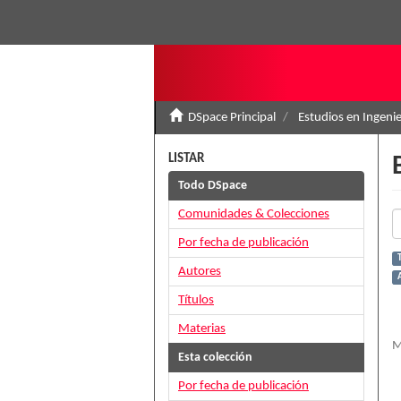
DSpace Principal
Estudios en Ingenie
LISTAR
Todo DSpace
Comunidades & Colecciones
Por fecha de publicación
Autores
A
Títulos
Materias
M
Esta colección
Por fecha de publicación