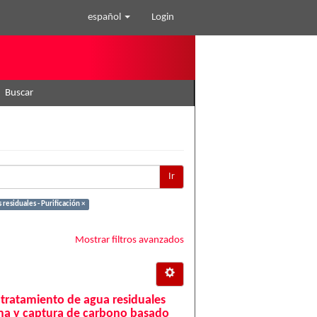
español
Login
Buscar
Ir
residuales - Purificación ×
Mostrar filtros avanzados
 tratamiento de agua residuales
ma y captura de carbono basado