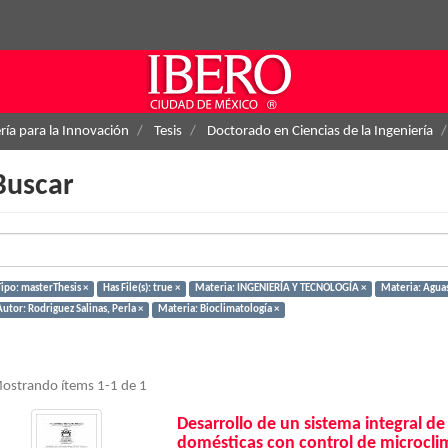
ría para la Innovación
Tesis
Doctorado en Ciencias de la Ingeniería
Buscar
Tipo: masterThesis ×
Has File(s): true ×
Materia: INGENIERÍA Y TECNOLOGÍA ×
Materia: Aguas 
utor: Rodriguez Salinas, Perla ×
Materia: Bioclimatología ×
ostrando ítems 1-1 de 1
Desarrollo de un sistema integral de
domésticas con control de microcli