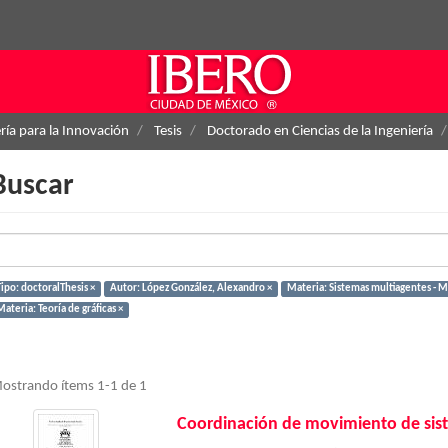
ría para la Innovación
Tesis
Doctorado en Ciencias de la Ingeniería
Buscar
ipo: doctoralThesis ×
Autor: López González, Alexandro ×
Materia: Sistemas multiagentes - 
ateria: Teoría de gráficas ×
ostrando ítems 1-1 de 1
Coordinación de movimiento de sis