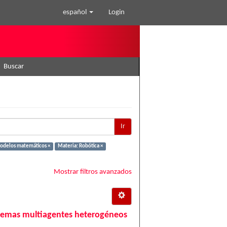
español
Login
Buscar
Ir
Modelos matemáticos ×
Materia: Robótica ×
Mostrar filtros avanzados
temas multiagentes heterogéneos