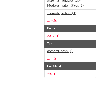
Sistemas multiagentes -
Modelos matemáticos (1)
Teoría de gráficas (1)
... más
Fecha
2017 (1)
Tipo
doctoralThesis (1)
... más
Has File(s)
Yes (1)