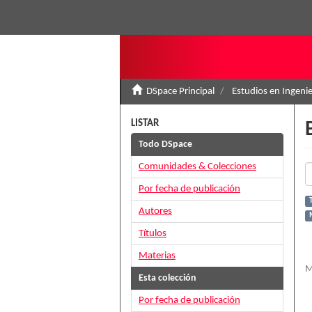
DSpace Principal
Estudios en Ingenie
LISTAR
Todo DSpace
Comunidades & Colecciones
Por fecha de publicación
T
Autores
M
Títulos
Materias
M
Esta colección
Por fecha de publicación