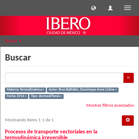
Cambi
naveg
Buscar
Buscar
Ir
Materia: Termodinámica ×
Autor: Brun Battistini, Dominique Anne Celine ×
Fecha: 2014 ×
Tipo: doctoralThesis ×
Mostrar filtros avanzados
Mostrando ítems 1-1 de 1
Procesos de transporte vectoriales en la
termodinámica irreversible