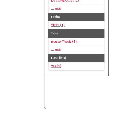
LA CONDUCTA (1)
... más
Fecha
2012 (1)
Tipo
masterThesis (1)
... más
Has File(s)
Yes (1)