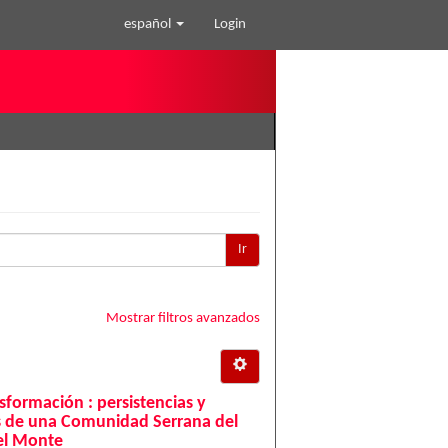
español
Login
Ir
Mostrar filtros avanzados
sformación : persistencias y
s de una Comunidad Serrana del
el Monte