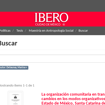
Políticas
Tesis
Maestría en Antropología Social
Buscar
Buscar
Autor: Delaunay, Marina ×
ostrando ítems 1-1 de 1
La organización comunitaria en tran
cambios en los modos organizativo
Estado de México, Santa Catarina d