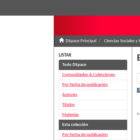
DSpace Principal
Ciencias Sociales y 
LISTAR
Todo DSpace
Comunidades & Colecciones
Por fecha de publicación
Autores
Títulos
M
Materias
Esta colección
Por fecha de publicación