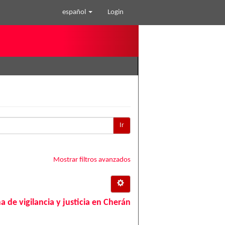
español
Login
Ir
Mostrar filtros avanzados
a de vigilancia y justicia en Cherán