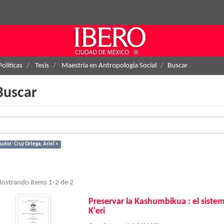
Políticas
Tesis
Maestría en Antropología Social
Buscar
Buscar
utor: Cruz Ortega, Ariel ×
ostrando ítems 1-2 de 2
Preservar la Kashumbikua : el sistem
K'eri