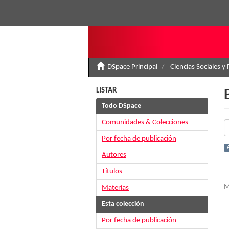
DSpace Principal
Ciencias Sociales y 
LISTAR
Todo DSpace
Comunidades & Colecciones
Por fecha de publicación
A
Autores
Títulos
M
Materias
Esta colección
Por fecha de publicación