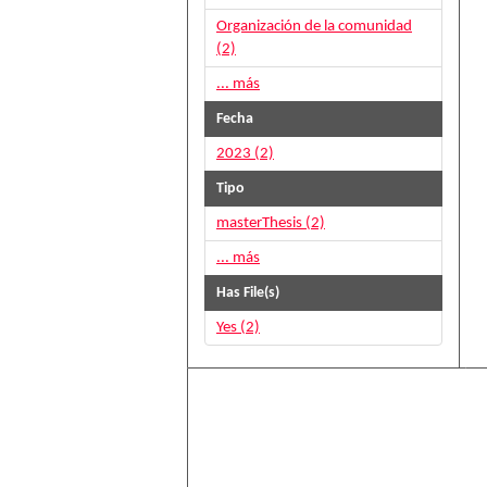
Organización de la comunidad
(2)
... más
Fecha
2023 (2)
Tipo
masterThesis (2)
... más
Has File(s)
Yes (2)