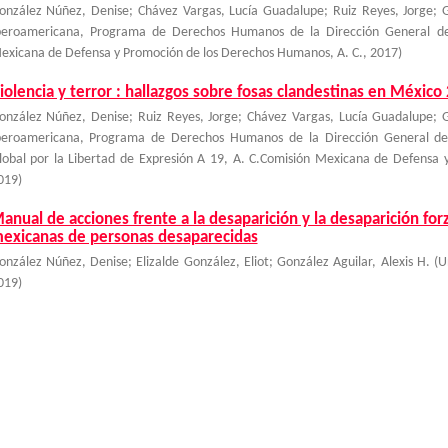
onzález Núñez, Denise
;
Chávez Vargas, Lucía Guadalupe
;
Ruiz Reyes, Jorge
;
beroamericana, Programa de Derechos Humanos de la Dirección General de 
exicana de Defensa y Promoción de los Derechos Humanos, A. C.
,
2017
)
iolencia y terror : hallazgos sobre fosas clandestinas en Méxic
onzález Núñez, Denise
;
Ruiz Reyes, Jorge
;
Chávez Vargas, Lucía Guadalupe
;
beroamericana, Programa de Derechos Humanos de la Dirección General de
lobal por la Libertad de Expresión A 19, A. C.Comisión Mexicana de Defensa
019
)
anual de acciones frente a la desaparición y la desaparición forz
exicanas de personas desaparecidas
onzález Núñez, Denise; Elizalde González, Eliot; González Aguilar, Alexis H.
(
U
019
)