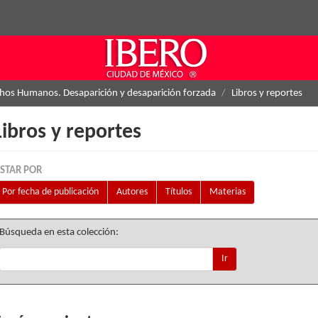
hos Humanos. Desaparición y desaparición forzada
Libros y reportes
Libros y reportes
ISTAR POR
Por fecha de publicación
Autores
Títulos
Materias
Búsqueda en esta colección:
Ir