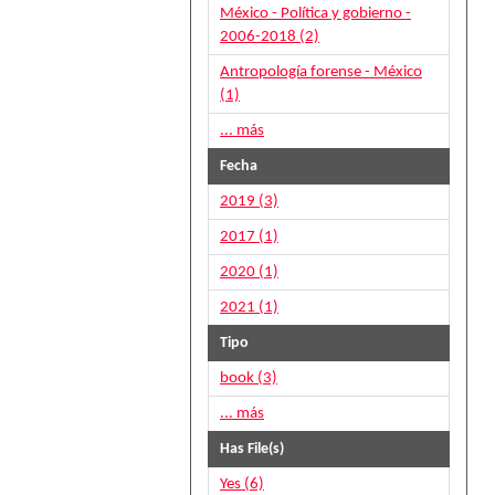
México - Política y gobierno -
2006-2018 (2)
Antropología forense - México
(1)
... más
Fecha
2019 (3)
2017 (1)
2020 (1)
2021 (1)
Tipo
book (3)
... más
Has File(s)
Yes (6)