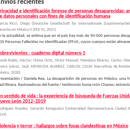
nvíos recientes
rivacidad e identificación forense de personas desaparecidas: aná
e datos personales con fines de identificación humana
arcía Ricci, Diego
(
Deutsche Gesellschaft für Internationale Zusammenarbe
erecho en México II (FED II)
,
2021
)
n la actualidad, se estima que en el país hay más de 90 000 personas des
00 Personas Fallecidas no Identificadas (PFnI), cuyos cuerpos están almacenad
obrevivientes : cuaderno digital número 1
onde Rubio, Héctor; Chima Ortíz, Víctor Manuel; Mendoza Álvarez, Carlos; Olvera
ivera Juárez, Saúl; MENDOZA ALVAREZ, CARLOS; 21034
(
Narrativas de Resist
éxico
,
2020
)
resentación / Daniela Rea. La desaparición de personas en México, una his
aúl Rivera. Rastreadoras del fuerte / testimonio Sonia Ivón Chanes; entrevis
n sentido de vida : la experiencia de búsqueda de Fuerzas Uni
uevo León 2012–2019
odríguez Rosales, Gerardo Kanagusico
(
Universidad Iberoamericana Ciudad
019
)
iolencia y terror : hallazgos sobre fosas clandestinas en México