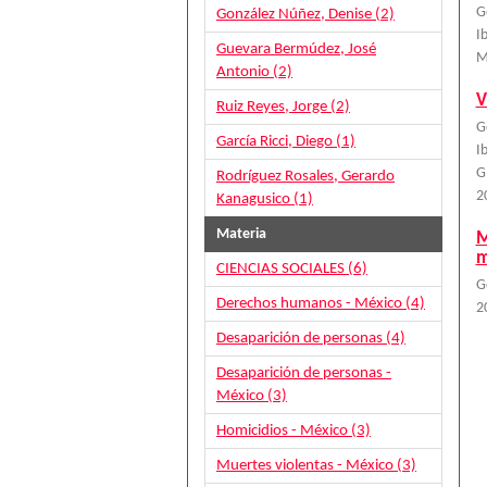
G
González Núñez, Denise (2)
I
Guevara Bermúdez, José
M
Antonio (2)
V
Ruiz Reyes, Jorge (2)
G
García Ricci, Diego (1)
I
G
Rodríguez Rosales, Gerardo
2
Kanagusico (1)
Materia
M
m
CIENCIAS SOCIALES (6)
G
Derechos humanos - México (4)
2
Desaparición de personas (4)
Desaparición de personas -
México (3)
Homicidios - México (3)
Muertes violentas - México (3)