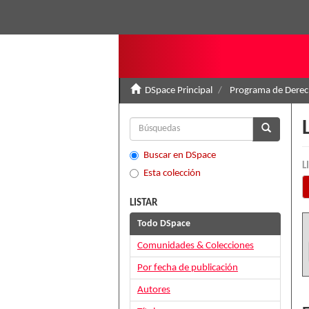
DSpace Principal
Programa de Derec
Buscar en DSpace
L
Esta colección
LISTAR
Todo DSpace
Comunidades & Colecciones
Por fecha de publicación
Autores