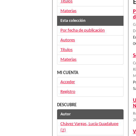
E
Títulos
Materias
P
d
Esta colección
G
Por fecha de publicación
D
E
Autores
0
Títulos
S
Materias
C
R
MI CUENTA
M
Acceder
P
S
Registro
U
DESCUBRE
N
R
Autor
2
Chávez Vargas, Lucía Guadalupe
(2)
V