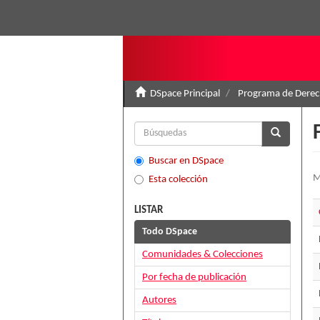
DSpace Principal
Programa de Derec
Buscar en DSpace
M
Esta colección
LISTAR
Todo DSpace
Comunidades & Colecciones
Por fecha de publicación
Autores