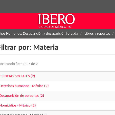
hos Humanos. Desaparición y desaparición forzada
Libros y reportes
Filtrar por: Materia
ostrando ítems 1-7 de 2
CIENCIAS SOCIALES (2)
Derechos humanos - México (2)
Desaparición de personas (2)
Homicidios - México (2)