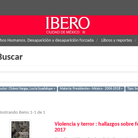
hos Humanos. Desaparición y desaparición forzada
Libros y reportes
Buscar
Autor: Chávez Vargas, Lucía Guadalupe ×
Materia: Presidentes - México - 2006-2018 ×
Tipo: b
ostrando ítems 1-1 de 1
Violencia y terror : hallazgos sobre
2017