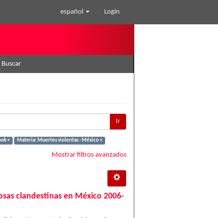
español
Login
Buscar
Ir
ook ×
Materia: Muertes violentas - México ×
Mostrar filtros avanzados
 fosas clandestinas en México 2006-