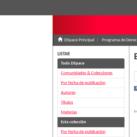
DSpace Principal
Programa de Derec
LISTAR
Todo DSpace
Comunidades & Colecciones
Por fecha de publicación
Autores
Títulos
M
Materias
Esta colección
Por fecha de publicación