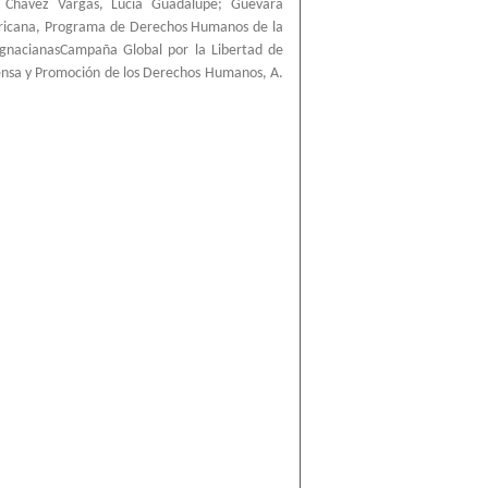
;
Chávez Vargas, Lucía Guadalupe
;
Guevara
ricana, Programa de Derechos Humanos de la
IgnacianasCampaña Global por la Libertad de
ensa y Promoción de los Derechos Humanos, A.