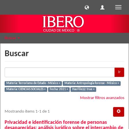
Cambi
naveg
Buscar
Buscar
Ir
Materia: Terrorismo de Estado - México ×
Materia: Antropología forense - México ×
Materia: CIENCIAS SOCIALES ×
Fecha: 2021 ×
Has File(s): true ×
Mostrar filtros avanzados
Mostrando ítems 1-1 de 1
Privacidad e identificación forense de personas
desaparecidas: análisis jurídico sobre el intercambio de