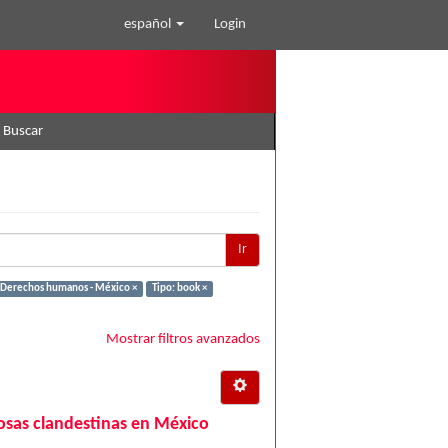
español
Login
Buscar
Ir
 Derechos humanos - México ×
Tipo: book ×
Mostrar filtros avanzados
 fosas clandestinas en México