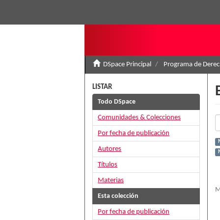
DSpace Principal
Programa de Derec
LISTAR
Todo DSpace
Comunidades & Colecciones
Por fecha de publicación
Autores
Títulos
Materias
M
Esta colección
Por fecha de publicación