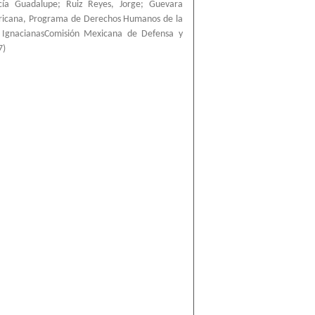
cía Guadalupe
;
Ruiz Reyes, Jorge
;
Guevara
ricana, Programa de Derechos Humanos de la
a IgnacianasComisión Mexicana de Defensa y
7
)