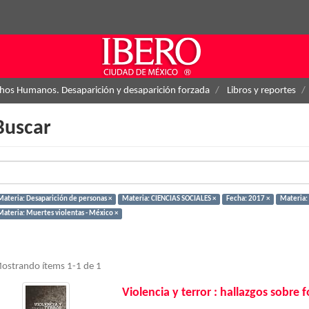
hos Humanos. Desaparición y desaparición forzada
Libros y reportes
Buscar
Materia: Desaparición de personas ×
Materia: CIENCIAS SOCIALES ×
Fecha: 2017 ×
Materia:
Materia: Muertes violentas - México ×
ostrando ítems 1-1 de 1
Violencia y terror : hallazgos sobre