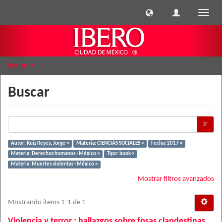
Cambi
naveg
Buscar
Buscar
Ir
Autor: Ruiz Reyes, Jorge ×
Materia: CIENCIAS SOCIALES ×
Fecha: 2017 ×
Materia: Derechos humanos - México ×
Tipo: book ×
Materia: Muertes violentas - México ×
Mostrar filtros avanzados
Mostrando ítems 1-1 de 1
Violencia y terror : hallazgos sobre fosas clandestinas