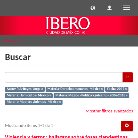
Cambi
naveg
Buscar
Buscar
Ir
Autor: Ruiz Reyes, Jorge ×
Materia: Derechos humanos - México ×
Fecha: 2017 ×
Materia: Homicidios - México ×
Materia: México - Política y gobierno - 2006-2018 ×
Materia: Muertes violentas - México ×
Mostrar filtros avanzados
Mostrando ítems 1-1 de 1
Violencia y terror : hallazgos sobre fosas clandestinas