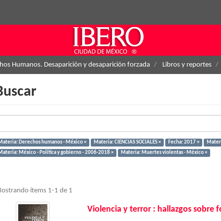
hos Humanos. Desaparición y desaparición forzada
Libros y reportes
Buscar
Materia: Derechos humanos - México ×
Materia: CIENCIAS SOCIALES ×
Fecha: 2017 ×
Materi
Materia: México - Política y gobierno - 2006-2018 ×
Materia: Muertes violentas - México ×
ostrando ítems 1-1 de 1
Violencia y terror : hallazgos sobre