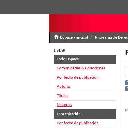
DSpace Principal
Programa de Derec
LISTAR
Todo DSpace
Comunidades & Colecciones
Por fecha de publicación
Autores
Títulos
Materias
M
Esta colección
Por fecha de publicación