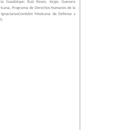
cía Guadalupe
;
Ruiz Reyes, Jorge
;
Guevara
ricana, Programa de Derechos Humanos de la
a IgnacianasComisión Mexicana de Defensa y
7
)