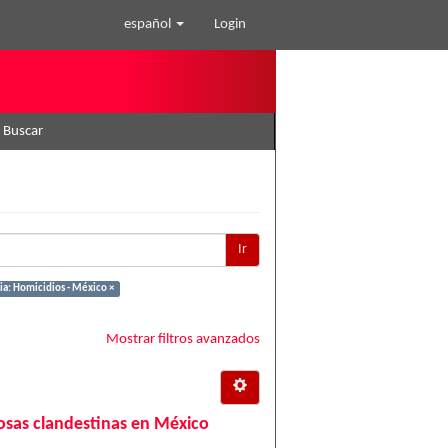
español
Login
Buscar
Ir
a: Homicidios - México ×
Mostrar filtros avanzados
 fosas clandestinas en México