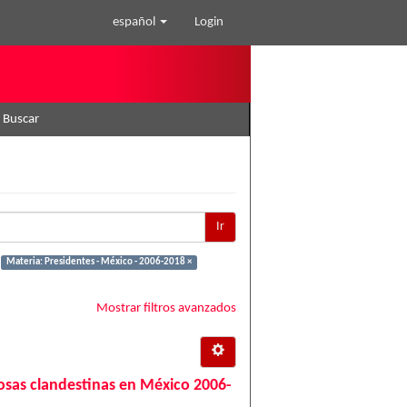
español
Login
Buscar
Ir
Materia: Presidentes - México - 2006-2018 ×
Mostrar filtros avanzados
 fosas clandestinas en México 2006-