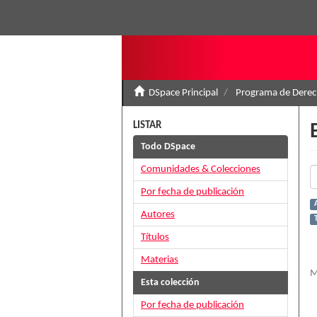
DSpace Principal
Programa de Derec
LISTAR
Todo DSpace
Comunidades & Colecciones
Por fecha de publicación
A
Autores
Títulos
Materias
M
Esta colección
Por fecha de publicación