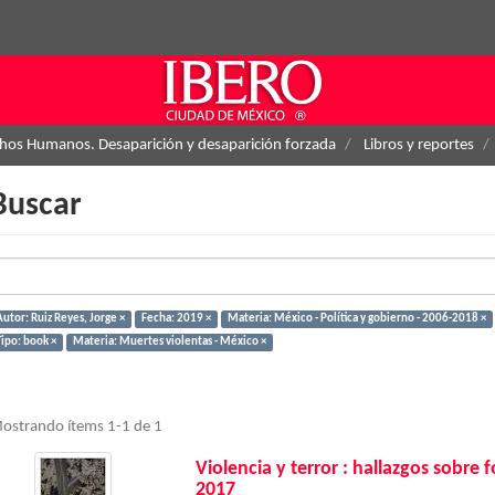
hos Humanos. Desaparición y desaparición forzada
Libros y reportes
Buscar
utor: Ruiz Reyes, Jorge ×
Fecha: 2019 ×
Materia: México - Política y gobierno - 2006-2018 ×
Tipo: book ×
Materia: Muertes violentas - México ×
ostrando ítems 1-1 de 1
Violencia y terror : hallazgos sobre
2017