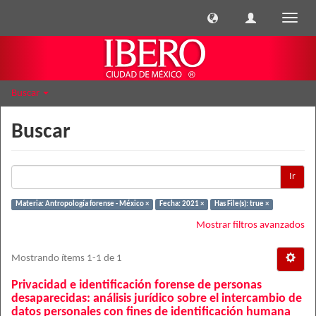
Cambi
naveg
Buscar
Buscar
Ir
Materia: Antropología forense - México ×
Fecha: 2021 ×
Has File(s): true ×
Mostrar filtros avanzados
Mostrando ítems 1-1 de 1
Privacidad e identificación forense de personas
desaparecidas: análisis jurídico sobre el intercambio de
datos personales con fines de identificación humana