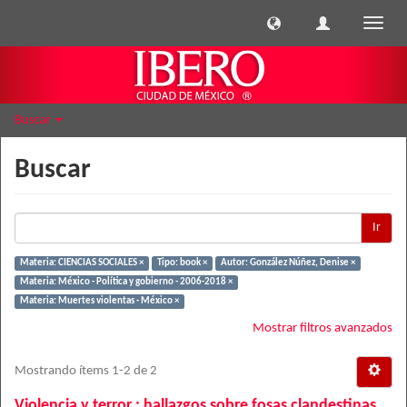
Cambi
naveg
Buscar
Buscar
Ir
Materia: CIENCIAS SOCIALES ×
Tipo: book ×
Autor: González Núñez, Denise ×
Materia: México - Política y gobierno - 2006-2018 ×
Materia: Muertes violentas - México ×
Mostrar filtros avanzados
Mostrando ítems 1-2 de 2
Violencia y terror : hallazgos sobre fosas clandestinas