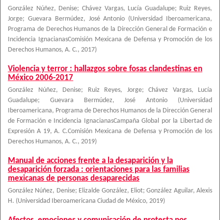
González Núñez, Denise
;
Chávez Vargas, Lucía Guadalupe
;
Ruiz Reyes,
Jorge
;
Guevara Bermúdez, José Antonio
(
Universidad Iberoamericana,
Programa de Derechos Humanos de la Dirección General de Formación e
Incidencia IgnacianasComisión Mexicana de Defensa y Promoción de los
Derechos Humanos, A. C.
,
2017
)
Violencia y terror : hallazgos sobre fosas clandestinas en
México 2006-2017
González Núñez, Denise
;
Ruiz Reyes, Jorge
;
Chávez Vargas, Lucía
Guadalupe
;
Guevara Bermúdez, José Antonio
(
Universidad
Iberoamericana, Programa de Derechos Humanos de la Dirección General
de Formación e Incidencia IgnacianasCampaña Global por la Libertad de
Expresión A 19, A. C.Comisión Mexicana de Defensa y Promoción de los
Derechos Humanos, A. C.
,
2019
)
Manual de acciones frente a la desaparición y la
desaparición forzada : orientaciones para las familias
mexicanas de personas desaparecidas
González Núñez, Denise; Elizalde González, Eliot; González Aguilar, Alexis
H.
(
Universidad Iberoamericana Ciudad de México
,
2019
)