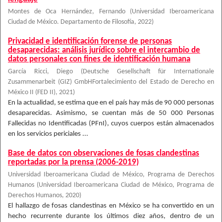
Montes de Oca Hernández, Fernando
(
Universidad Iberoamericana
Ciudad de México. Departamento de Filosofía
,
2022
)
Privacidad e identificación forense de personas
desaparecidas: análisis jurídico sobre el intercambio de
datos personales con fines de identificación humana
García Ricci, Diego
(
Deutsche Gesellschaft für Internationale
Zusammenarbeit (GIZ) GmbHFortalecimiento del Estado de Derecho en
México II (FED II)
,
2021
)
En la actualidad, se estima que en el país hay más de 90 000 personas
desaparecidas. Asimismo, se cuentan más de 50 000 Personas
Fallecidas no Identificadas (PFnI), cuyos cuerpos están almacenados
en los servicios periciales ...
Base de datos con observaciones de fosas clandestinas
reportadas por la prensa (2006-2019)
Universidad Iberoamericana Ciudad de México, Programa de Derechos
Humanos
(
Universidad Iberoamericana Ciudad de México, Programa de
Derechos Humanos
,
2020
)
El hallazgo de fosas clandestinas en México se ha convertido en un
hecho recurrente durante los últimos diez años, dentro de un