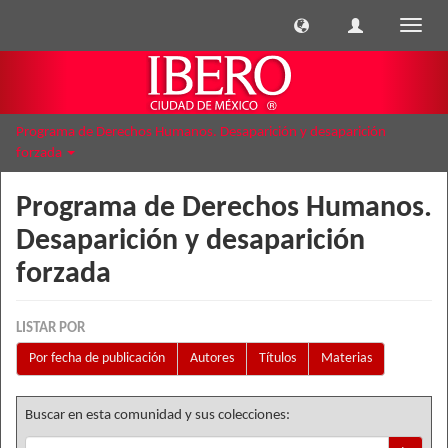
Cambi
naveg
Programa de Derechos Humanos. Desaparición y desaparición
forzada
Programa de Derechos Humanos.
Desaparición y desaparición
forzada
LISTAR POR
Por fecha de publicación
Autores
Títulos
Materias
Buscar en esta comunidad y sus colecciones: