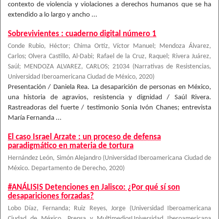
contexto de violencia y violaciones a derechos humanos que se ha
extendido a lo largo y ancho ...
Sobrevivientes : cuaderno digital número 1
Conde Rubio, Héctor; Chima Ortíz, Víctor Manuel; Mendoza Álvarez,
Carlos; Olvera Castillo, Al-Dabi; Rafael de la Cruz, Raquel; Rivera Juárez,
Saúl; MENDOZA ALVAREZ, CARLOS; 21034
(
Narrativas de Resistencias,
Universidad Iberoamericana Ciudad de México
,
2020
)
Presentación / Daniela Rea. La desaparición de personas en México,
una historia de agravios, resistencia y dignidad / Saúl Rivera.
Rastreadoras del fuerte / testimonio Sonia Ivón Chanes; entrevista
María Fernanda ...
El caso Israel Arzate : un proceso de defensa
paradigmático en materia de tortura
Hernández León, Simón Alejandro
(
Universidad Iberoamericana Ciudad de
México. Departamento de Derecho
,
2020
)
#ANÁLISIS Detenciones en Jalisco: ¿Por qué sí son
desapariciones forzadas?
Lobo Díaz, Fernanda
;
Ruiz Reyes, Jorge
(
Universidad Iberoamericana
Ciudad de México. Prensa y MultimediosUniversidad Iberoamericana