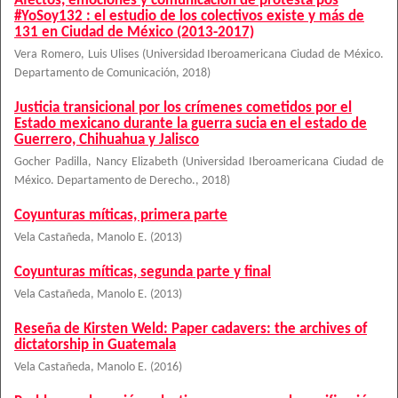
Afectos, emociones y comunicación de protesta pos
#YoSoy132 : el estudio de los colectivos existe y más de
131 en Ciudad de México (2013-2017)
Vera Romero, Luis Ulises
(
Universidad Iberoamericana Ciudad de México.
Departamento de Comunicación
,
2018
)
Justicia transicional por los crímenes cometidos por el
Estado mexicano durante la guerra sucia en el estado de
Guerrero, Chihuahua y Jalisco
Gocher Padilla, Nancy Elizabeth
(
Universidad Iberoamericana Ciudad de
México. Departamento de Derecho.
,
2018
)
Coyunturas míticas, primera parte
Vela Castañeda, Manolo E.
(
2013
)
Coyunturas míticas, segunda parte y final
Vela Castañeda, Manolo E.
(
2013
)
Reseña de Kirsten Weld: Paper cadavers: the archives of
dictatorship in Guatemala
Vela Castañeda, Manolo E.
(
2016
)