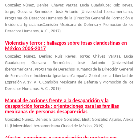
González Núñez, Denise
;
Chávez Vargas, Lucía Guadalupe
;
Ruiz Reyes,
Jorge
;
Guevara Bermúdez, José Antonio
(
Universidad Iberoamericana,
Programa de Derechos Humanos de la Dirección General de Formación e
Incidencia IgnacianasComisión Mexicana de Defensa y Promoción de los
Derechos Humanos, A. C.
,
2017
)
Violencia y terror : hallazgos sobre fosas clandestinas en
México 2006-2017
González Núñez, Denise
;
Ruiz Reyes, Jorge
;
Chávez Vargas, Lucía
Guadalupe
;
Guevara Bermúdez, José Antonio
(
Universidad
Iberoamericana, Programa de Derechos Humanos de la Dirección General
de Formación e Incidencia IgnacianasCampaña Global por la Libertad de
Expresión A 19, A. C.Comisión Mexicana de Defensa y Promoción de los
Derechos Humanos, A. C.
,
2019
)
Manual de acciones frente a la desaparición y la
desaparición forzada : orientaciones para las familias
mexicanas de personas desaparecidas
González Núñez, Denise; Elizalde González, Eliot; González Aguilar, Alexis
H.
(
Universidad Iberoamericana Ciudad de México
,
2019
)