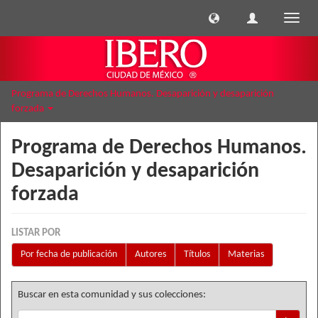
Cambi
naveg
Programa de Derechos Humanos. Desaparición y desaparición
forzada
Programa de Derechos Humanos.
Desaparición y desaparición
forzada
LISTAR POR
Por fecha de publicación
Autores
Títulos
Materias
Buscar en esta comunidad y sus colecciones: