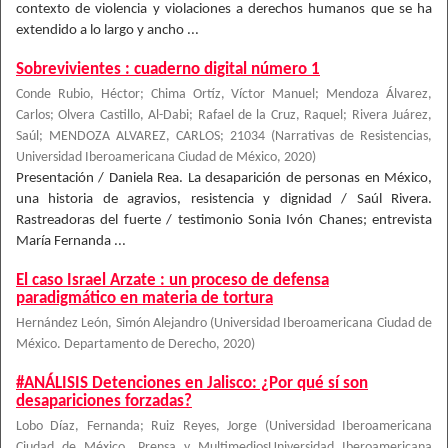
contexto de violencia y violaciones a derechos humanos que se ha
extendido a lo largo y ancho ...
Sobrevivientes : cuaderno digital número 1
Conde Rubio, Héctor; Chima Ortíz, Víctor Manuel; Mendoza Álvarez,
Carlos; Olvera Castillo, Al-Dabi; Rafael de la Cruz, Raquel; Rivera Juárez,
Saúl; MENDOZA ALVAREZ, CARLOS; 21034
(
Narrativas de Resistencias,
Universidad Iberoamericana Ciudad de México
,
2020
)
Presentación / Daniela Rea. La desaparición de personas en México,
una historia de agravios, resistencia y dignidad / Saúl Rivera.
Rastreadoras del fuerte / testimonio Sonia Ivón Chanes; entrevista
María Fernanda ...
El caso Israel Arzate : un proceso de defensa
paradigmático en materia de tortura
Hernández León, Simón Alejandro
(
Universidad Iberoamericana Ciudad de
México. Departamento de Derecho
,
2020
)
#ANÁLISIS Detenciones en Jalisco: ¿Por qué sí son
desapariciones forzadas?
Lobo Díaz, Fernanda
;
Ruiz Reyes, Jorge
(
Universidad Iberoamericana
Ciudad de México. Prensa y MultimediosUniversidad Iberoamericana