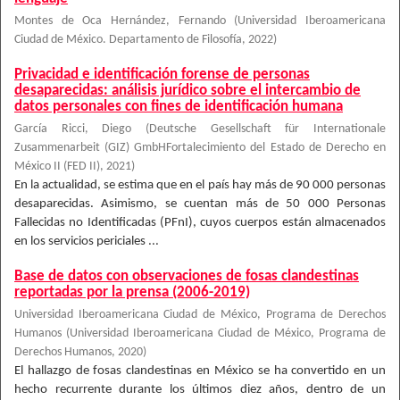
Montes de Oca Hernández, Fernando
(
Universidad Iberoamericana
Ciudad de México. Departamento de Filosofía
,
2022
)
Privacidad e identificación forense de personas
desaparecidas: análisis jurídico sobre el intercambio de
datos personales con fines de identificación humana
García Ricci, Diego
(
Deutsche Gesellschaft für Internationale
Zusammenarbeit (GIZ) GmbHFortalecimiento del Estado de Derecho en
México II (FED II)
,
2021
)
En la actualidad, se estima que en el país hay más de 90 000 personas
desaparecidas. Asimismo, se cuentan más de 50 000 Personas
Fallecidas no Identificadas (PFnI), cuyos cuerpos están almacenados
en los servicios periciales ...
Base de datos con observaciones de fosas clandestinas
reportadas por la prensa (2006-2019)
Universidad Iberoamericana Ciudad de México, Programa de Derechos
Humanos
(
Universidad Iberoamericana Ciudad de México, Programa de
Derechos Humanos
,
2020
)
El hallazgo de fosas clandestinas en México se ha convertido en un
hecho recurrente durante los últimos diez años, dentro de un