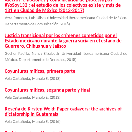
Afectos, emociones y comunicación de protesta pos
#YoSoy132 : el estudio de los colectivos existe y más de
131 en Ciudad de México (2013-2017)
Vera Romero, Luis Ulises
(
Universidad Iberoamericana Ciudad de México.
Departamento de Comunicación
,
2018
)
Justicia transicional por los crímenes cometidos por el
Estado mexicano durante la guerra sucia en el estado de
Guerrero, Chihuahua y Jalisco
Gocher Padilla, Nancy Elizabeth
(
Universidad Iberoamericana Ciudad de
México. Departamento de Derecho.
,
2018
)
Coyunturas míticas, primera parte
Vela Castañeda, Manolo E.
(
2013
)
Coyunturas míticas, segunda parte y final
Vela Castañeda, Manolo E.
(
2013
)
Reseña de Kirsten Weld: Paper cadavers: the archives of
dictatorship in Guatemala
Vela Castañeda, Manolo E.
(
2016
)