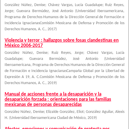
González Núñez, Denise
;
Chávez Vargas, Lucía Guadalupe
;
Ruiz Reyes,
Jorge
;
Guevara Bermúdez, José Antonio
(
Universidad Iberoamericana,
Programa de Derechos Humanos de la Dirección General de Formación e
Incidencia IgnacianasComisión Mexicana de Defensa y Promoción de los
Derechos Humanos, A. C.
,
2017
)
Violencia y terror : hallazgos sobre fosas clandestinas en
México 2006-2017
González Núñez, Denise
;
Ruiz Reyes, Jorge
;
Chávez Vargas, Lucía
Guadalupe
;
Guevara Bermúdez, José Antonio
(
Universidad
Iberoamericana, Programa de Derechos Humanos de la Dirección General
de Formación e Incidencia IgnacianasCampaña Global por la Libertad de
Expresión A 19, A. C.Comisión Mexicana de Defensa y Promoción de los
Derechos Humanos, A. C.
,
2019
)
Manual de acciones frente a la desaparición y la
desaparición forzada : orientaciones para las familias
mexicanas de personas desaparecidas
González Núñez, Denise; Elizalde González, Eliot; González Aguilar, Alexis
H.
(
Universidad Iberoamericana Ciudad de México
,
2019
)