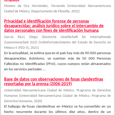
Montes de Oca Hernández, Fernando
(
Universidad Iberoamericana
Ciudad de México. Departamento de Filosofía
,
2022
)
Privacidad e identificación forense de personas
desaparecidas: análisis jurídico sobre el intercambio de
datos personales con fines de identificación humana
García Ricci, Diego
(
Deutsche Gesellschaft für Internationale
Zusammenarbeit (GIZ) GmbHFortalecimiento del Estado de Derecho en
México II (FED II)
,
2021
)
En la actualidad, se estima que en el país hay más de 90 000 personas
desaparecidas. Asimismo, se cuentan más de 50 000 Personas
Fallecidas no Identificadas (PFnI), cuyos cuerpos están almacenados
en los servicios periciales ...
Base de datos con observaciones de fosas clandestinas
reportadas por la prensa (2006-2019)
Universidad Iberoamericana Ciudad de México, Programa de Derechos
Humanos
(
Universidad Iberoamericana Ciudad de México, Programa de
Derechos Humanos
,
2020
)
El hallazgo de fosas clandestinas en México se ha convertido en un
hecho recurrente durante los últimos diez años, dentro de un