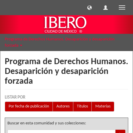
Cambi
naveg
Programa de Derechos Humanos. Desaparición y desaparición
forzada
Programa de Derechos Humanos.
Desaparición y desaparición
forzada
LISTAR POR
Por fecha de publicación
Autores
Títulos
Materias
Buscar en esta comunidad y sus colecciones: