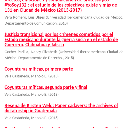
Afectos, emociones y comunicación de protesta pos
#YoSoy132 : el estudio de los colectivos existe y más de
131 en Ciudad de México (2013-2017)
Vera Romero, Luis Ulises
(
Universidad Iberoamericana Ciudad de México.
Departamento de Comunicación
,
2018
)
Justicia transicional por los crímenes cometidos por el
Estado mexicano durante la guerra sucia en el estado de
Guerrero, Chihuahua y Jalisco
Gocher Padilla, Nancy Elizabeth
(
Universidad Iberoamericana Ciudad de
México. Departamento de Derecho.
,
2018
)
Coyunturas míticas, primera parte
Vela Castañeda, Manolo E.
(
2013
)
Coyunturas míticas, segunda parte y final
Vela Castañeda, Manolo E.
(
2013
)
Reseña de Kirsten Weld: Paper cadavers: the archives of
dictatorship in Guatemala
Vela Castañeda, Manolo E.
(
2016
)