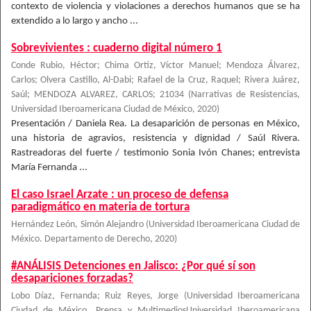
contexto de violencia y violaciones a derechos humanos que se ha
extendido a lo largo y ancho ...
Sobrevivientes : cuaderno digital número 1
Conde Rubio, Héctor; Chima Ortíz, Víctor Manuel; Mendoza Álvarez,
Carlos; Olvera Castillo, Al-Dabi; Rafael de la Cruz, Raquel; Rivera Juárez,
Saúl; MENDOZA ALVAREZ, CARLOS; 21034
(
Narrativas de Resistencias,
Universidad Iberoamericana Ciudad de México
,
2020
)
Presentación / Daniela Rea. La desaparición de personas en México,
una historia de agravios, resistencia y dignidad / Saúl Rivera.
Rastreadoras del fuerte / testimonio Sonia Ivón Chanes; entrevista
María Fernanda ...
El caso Israel Arzate : un proceso de defensa
paradigmático en materia de tortura
Hernández León, Simón Alejandro
(
Universidad Iberoamericana Ciudad de
México. Departamento de Derecho
,
2020
)
#ANÁLISIS Detenciones en Jalisco: ¿Por qué sí son
desapariciones forzadas?
Lobo Díaz, Fernanda
;
Ruiz Reyes, Jorge
(
Universidad Iberoamericana
Ciudad de México. Prensa y MultimediosUniversidad Iberoamericana