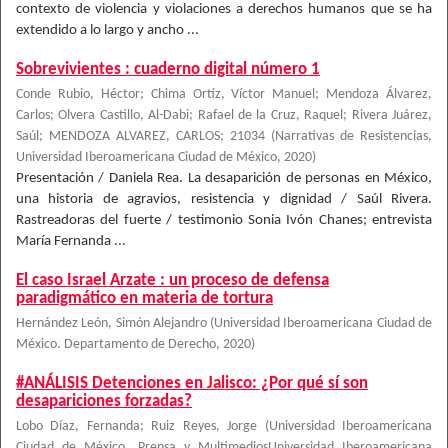
contexto de violencia y violaciones a derechos humanos que se ha
extendido a lo largo y ancho ...
Sobrevivientes : cuaderno digital número 1
Conde Rubio, Héctor; Chima Ortíz, Víctor Manuel; Mendoza Álvarez,
Carlos; Olvera Castillo, Al-Dabi; Rafael de la Cruz, Raquel; Rivera Juárez,
Saúl; MENDOZA ALVAREZ, CARLOS; 21034
(
Narrativas de Resistencias,
Universidad Iberoamericana Ciudad de México
,
2020
)
Presentación / Daniela Rea. La desaparición de personas en México,
una historia de agravios, resistencia y dignidad / Saúl Rivera.
Rastreadoras del fuerte / testimonio Sonia Ivón Chanes; entrevista
María Fernanda ...
El caso Israel Arzate : un proceso de defensa
paradigmático en materia de tortura
Hernández León, Simón Alejandro
(
Universidad Iberoamericana Ciudad de
México. Departamento de Derecho
,
2020
)
#ANÁLISIS Detenciones en Jalisco: ¿Por qué sí son
desapariciones forzadas?
Lobo Díaz, Fernanda
;
Ruiz Reyes, Jorge
(
Universidad Iberoamericana
Ciudad de México. Prensa y MultimediosUniversidad Iberoamericana