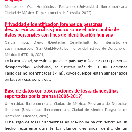
Montes de Oca Hernández, Fernando
(
Universidad Iberoamericana
Ciudad de México. Departamento de Filosofía
,
2022
)
Privacidad e identificación forense de personas
desaparecidas: análisis jurídico sobre el intercambio de
datos personales con fines de identificación humana
García Ricci, Diego
(
Deutsche Gesellschaft für Internationale
Zusammenarbeit (GIZ) GmbHFortalecimiento del Estado de Derecho en
México II (FED II)
,
2021
)
En la actualidad, se estima que en el país hay más de 90 000 personas
desaparecidas. Asimismo, se cuentan más de 50 000 Personas
Fallecidas no Identificadas (PFnI), cuyos cuerpos están almacenados
en los servicios periciales ...
Base de datos con observaciones de fosas clandestinas
reportadas por la prensa (2006-2019)
Universidad Iberoamericana Ciudad de México, Programa de Derechos
Humanos
(
Universidad Iberoamericana Ciudad de México, Programa de
Derechos Humanos
,
2020
)
El hallazgo de fosas clandestinas en México se ha convertido en un
hecho recurrente durante los últimos diez años, dentro de un