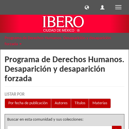
Cambi
naveg
Programa de Derechos Humanos. Desaparición y desaparición
forzada
Programa de Derechos Humanos.
Desaparición y desaparición
forzada
LISTAR POR
Por fecha de publicación
Autores
Títulos
Materias
Buscar en esta comunidad y sus colecciones: