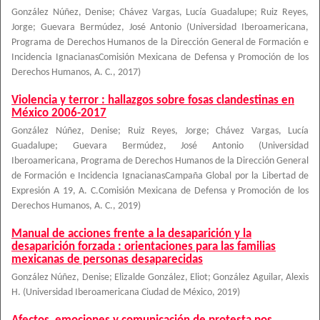
González Núñez, Denise
;
Chávez Vargas, Lucía Guadalupe
;
Ruiz Reyes,
Jorge
;
Guevara Bermúdez, José Antonio
(
Universidad Iberoamericana,
Programa de Derechos Humanos de la Dirección General de Formación e
Incidencia IgnacianasComisión Mexicana de Defensa y Promoción de los
Derechos Humanos, A. C.
,
2017
)
Violencia y terror : hallazgos sobre fosas clandestinas en
México 2006-2017
González Núñez, Denise
;
Ruiz Reyes, Jorge
;
Chávez Vargas, Lucía
Guadalupe
;
Guevara Bermúdez, José Antonio
(
Universidad
Iberoamericana, Programa de Derechos Humanos de la Dirección General
de Formación e Incidencia IgnacianasCampaña Global por la Libertad de
Expresión A 19, A. C.Comisión Mexicana de Defensa y Promoción de los
Derechos Humanos, A. C.
,
2019
)
Manual de acciones frente a la desaparición y la
desaparición forzada : orientaciones para las familias
mexicanas de personas desaparecidas
González Núñez, Denise; Elizalde González, Eliot; González Aguilar, Alexis
H.
(
Universidad Iberoamericana Ciudad de México
,
2019
)