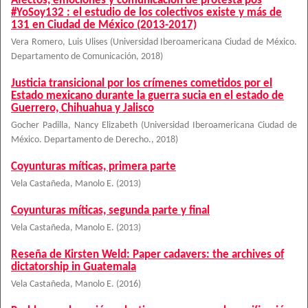
Afectos, emociones y comunicación de protesta pos
#YoSoy132 : el estudio de los colectivos existe y más de
131 en Ciudad de México (2013-2017)
Vera Romero, Luis Ulises
(
Universidad Iberoamericana Ciudad de México.
Departamento de Comunicación
,
2018
)
Justicia transicional por los crímenes cometidos por el
Estado mexicano durante la guerra sucia en el estado de
Guerrero, Chihuahua y Jalisco
Gocher Padilla, Nancy Elizabeth
(
Universidad Iberoamericana Ciudad de
México. Departamento de Derecho.
,
2018
)
Coyunturas míticas, primera parte
Vela Castañeda, Manolo E.
(
2013
)
Coyunturas míticas, segunda parte y final
Vela Castañeda, Manolo E.
(
2013
)
Reseña de Kirsten Weld: Paper cadavers: the archives of
dictatorship in Guatemala
Vela Castañeda, Manolo E.
(
2016
)