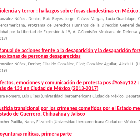
iolencia y terror : hallazgos sobre fosas clandestinas en Méxic
onzález Núñez, Denise
;
Ruiz Reyes, Jorge
;
Chávez Vargas, Lucía Guadalupe
;
beroamericana, Programa de Derechos Humanos de la Dirección General de
lobal por la Libertad de Expresión A 19, A. C.Comisión Mexicana de Defensa
019
)
anual de acciones frente a la desaparición y la desaparición forz
exicanas de personas desaparecidas
onzález Núñez, Denise; Elizalde González, Eliot; González Aguilar, Alexis H.
(
U
019
)
fectos, emociones y comunicación de protesta pos #YoSoy132 : el
ás de 131 en Ciudad de México (2013-2017)
era Romero, Luis Ulises
(
Universidad Iberoamericana Ciudad de México. Depart
usticia transicional por los crímenes cometidos por el Estado me
stado de Guerrero, Chihuahua y Jalisco
ocher Padilla, Nancy Elizabeth
(
Universidad Iberoamericana Ciudad de México.
oyunturas míticas, primera parte