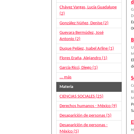
d
Chávez Vargas, Lucía Guadalupe
G
(2)
D
E
González Núñez, Denise (2)
0
Guevara Bermúdez, José
Antonio (2)
B
U
Duque Peláez, Isabel Arline (1)
M
Flores Eraña, Alejandro (1)
E
d
García Ricci, Diego (1)
... más
S
C
Materia
R
CIENCIAS SOCIALES (25)
M
P
Derechos humanos - México (9)
S
Desaparición de personas (5)
E
Desaparición de personas -
H
México (5)