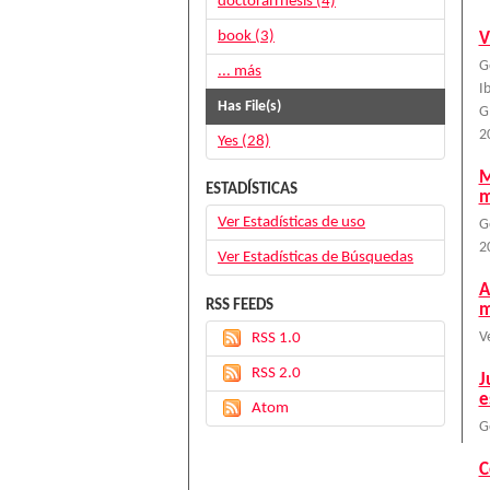
doctoralThesis (4)
book (3)
V
G
... más
I
Has File(s)
G
2
Yes (28)
M
ESTADÍSTICAS
m
Ver Estadísticas de uso
G
2
Ver Estadísticas de Búsquedas
A
RSS FEEDS
m
RSS 1.0
V
RSS 2.0
J
e
Atom
G
C