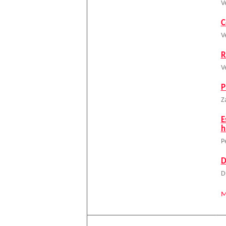
V
C
V
R
V
P
Z
E
h
P
D
D
M