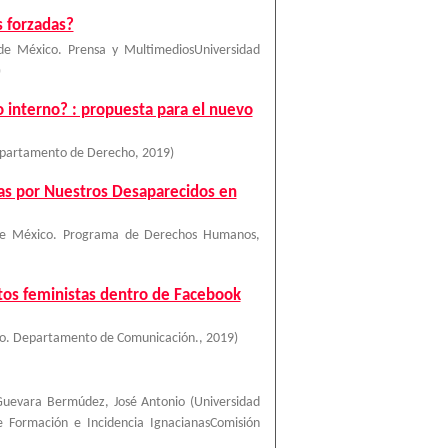
s forzadas?
de México. Prensa y MultimediosUniversidad
)
o interno? : propuesta para el nuevo
epartamento de Derecho
,
2019
)
das por Nuestros Desaparecidos en
 de México. Programa de Derechos Humanos
,
ntos feministas dentro de Facebook
co. Departamento de Comunicación.
,
2019
)
Guevara Bermúdez, José Antonio
(
Universidad
Formación e Incidencia IgnacianasComisión