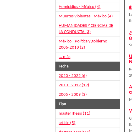
Homicidios - México (4)
#
L
Muertes violentas - México (4)
I
HUMANIDADES Y CIENCIAS DE
LA CONDUCTA (3)
¿
c
México - Política y gobierno -
S
2006-2018 (2)
U
... más
N
Fecha
R
2020 - 2022 (6)
2
2010 - 2019 (19)
A
c
2005 - 2009 (3)
M
Tipo
V
masterThesis (11)
G
article (5)
I
M