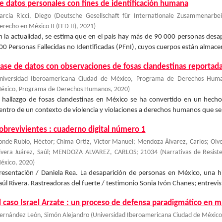
e datos personales con fines de identificación humana
arcía Ricci, Diego
(
Deutsche Gesellschaft für Internationale Zusammenarbe
erecho en México II (FED II)
,
2021
)
n la actualidad, se estima que en el país hay más de 90 000 personas des
00 Personas Fallecidas no Identificadas (PFnI), cuyos cuerpos están almacenad
ase de datos con observaciones de fosas clandestinas reportada
niversidad Iberoamericana Ciudad de México, Programa de Derechos Hum
éxico, Programa de Derechos Humanos
,
2020
)
l hallazgo de fosas clandestinas en México se ha convertido en un hecho
entro de un contexto de violencia y violaciones a derechos humanos que se h
obrevivientes : cuaderno digital número 1
onde Rubio, Héctor; Chima Ortíz, Víctor Manuel; Mendoza Álvarez, Carlos; Olvera
ivera Juárez, Saúl; MENDOZA ALVAREZ, CARLOS; 21034
(
Narrativas de Resist
éxico
,
2020
)
resentación / Daniela Rea. La desaparición de personas en México, una his
aúl Rivera. Rastreadoras del fuerte / testimonio Sonia Ivón Chanes; entrevis
l caso Israel Arzate : un proceso de defensa paradigmático en m
ernández León, Simón Alejandro
(
Universidad Iberoamericana Ciudad de Méxic