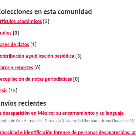
Colecciones en esta comunidad
rtículos académicos
[3]
udios
[0]
ases de datos
[1]
ontribución a publicación periódica
[3]
ibros y reportes
[6]
ecopilación de notas periodísticas
[0]
esis
[15]
nvíos recientes
a desaparición en México: su encarnamiento y su lenguaje
ontes de Oca Hernández, Fernando
(
Universidad Iberoamericana Ciudad de Méx
rivacidad e identificación forense de personas desaparecidas: aná