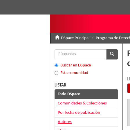
DSpace Principal
Programa de Derech
Buscar en DSpace
Esta comunidad
L
LISTAR
Todo DSpace
Comunidades & Colecciones
Por fecha de publicación
Autores