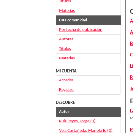
Títulos
Materias
Esta comunidad
A
Por fecha de publicación
A
Autores
B
Títulos
C
Materias
L
MI CUENTA
R
Acceder
T
Registro
E
DESCUBRE
L
Autor
M
Ruiz Reyes, Jorge (3)
P
Vela Castañeda, Manolo E. (3)