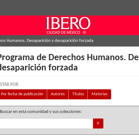
os Humanos. Desaparición y desaparición forzada
Programa de Derechos Humanos. Des
desaparición forzada
ISTAR POR
Por fecha de publicación
Autores
Títulos
Materias
Buscar en esta comunidad y sus colecciones:
Ir