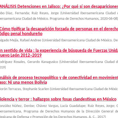
ANÁLISIS Detenciones en Jalisco: ¿Por qué sí son desaparicione
obo Díaz, Fernanda
;
Ruiz Reyes, Jorge
(
Universidad Iberoamericana Ciudad 
beroamericana Ciudad de México. Programa de Derechos Humanos
,
2020-06-08
Cómo tipificar la desaparición forzada de personas en el derech
ódigo penal hondureño
algado Mejía, Rafael Andree
(
Universidad Iberoamericana Ciudad de México. D
n sentido de vida : la experiencia de búsqueda de Fuerzas Uni
uevo León 2012–2019
odríguez Rosales, Gerardo Kanagusico
(
Universidad Iberoamericana Ciudad
019
)
nálisis de proceso tecnopolítico y de conectividad en movimie
aso: Ni una menos Bolivia
orón Terrazas, Stephanie Scarlen
(
Universidad Iberoamericana Ciudad de Méxi
iolencia y terror : hallazgos sobre fosas clandestinas en México
onzález Núñez, Denise
;
Chávez Vargas, Lucía Guadalupe
;
Ruiz Reyes, Jorge
;
beroamericana, Programa de Derechos Humanos de la Dirección General de 
exicana de Defensa y Promoción de los Derechos Humanos, A. C.
,
2017
)