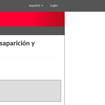
español
Login
aparición y