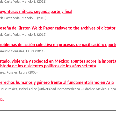
ela Castañeda, Manolo E.
(
2013
)
oyunturas míticas, segunda parte y final
ela Castañeda, Manolo E.
(
2013
)
eseña de Kirsten Weld: Paper cadavers: the archives of dictato
ela Castañeda, Manolo E.
(
2016
)
roblemas de acción colectiva en procesos de pacificación: oport
amudio González, Laura
(
2011
)
stado, violencia y sociedad en México: apuntes sobre la importan
istoria de los disidentes políticos de los años setenta
érez Rosales, Laura
(
2008
)
erechos humanos y género frente al fundamentalismo en Asia
uque Peláez, Isabel Arline
(
Universidad Iberoamericana Ciudad de México. Dep
ás