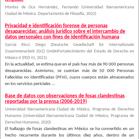
Montes de Oca Hernández, Fernando
(
Universidad Iberoamericana
Ciudad de México. Departamento de Filosofía
,
2022
)
Privacidad e identificación forense de personas
desaparecidas: análisis jurídico sobre el intercambio de
datos personales con fines de identificación humana
García Ricci, Diego
(
Deutsche Gesellschaft für Internationale
Zusammenarbeit (GIZ) GmbHFortalecimiento del Estado de Derecho en
México II (FED II)
,
2021
)
En la actualidad, se estima que en el país hay más de 90 000 personas
desaparecidas. Asimismo, se cuentan más de 50 000 Personas
Fallecidas no Identificadas (PFnI), cuyos cuerpos están almacenados
en los servicios periciales ...
Base de datos con observaciones de fosas clandestinas
reportadas por la prensa (2006-2019)
Universidad Iberoamericana Ciudad de México, Programa de Derechos
Humanos
(
Universidad Iberoamericana Ciudad de México, Programa de
Derechos Humanos
,
2020
)
El hallazgo de fosas clandestinas en México se ha convertido en un
hecho recurrente durante los últimos diez años, dentro de un