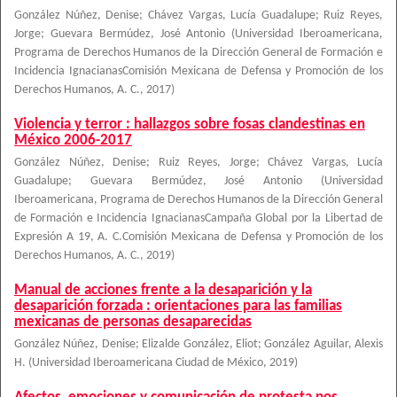
González Núñez, Denise
;
Chávez Vargas, Lucía Guadalupe
;
Ruiz Reyes,
Jorge
;
Guevara Bermúdez, José Antonio
(
Universidad Iberoamericana,
Programa de Derechos Humanos de la Dirección General de Formación e
Incidencia IgnacianasComisión Mexicana de Defensa y Promoción de los
Derechos Humanos, A. C.
,
2017
)
Violencia y terror : hallazgos sobre fosas clandestinas en
México 2006-2017
González Núñez, Denise
;
Ruiz Reyes, Jorge
;
Chávez Vargas, Lucía
Guadalupe
;
Guevara Bermúdez, José Antonio
(
Universidad
Iberoamericana, Programa de Derechos Humanos de la Dirección General
de Formación e Incidencia IgnacianasCampaña Global por la Libertad de
Expresión A 19, A. C.Comisión Mexicana de Defensa y Promoción de los
Derechos Humanos, A. C.
,
2019
)
Manual de acciones frente a la desaparición y la
desaparición forzada : orientaciones para las familias
mexicanas de personas desaparecidas
González Núñez, Denise; Elizalde González, Eliot; González Aguilar, Alexis
H.
(
Universidad Iberoamericana Ciudad de México
,
2019
)