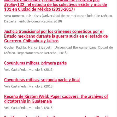
Afectos, emociones y comunicación de protesta pos
#YoSoy132 : el estudio de los colectivos existe y más de
131 en Ciudad de México (2013-2017)
Vera Romero, Luis Ulises
(
Universidad Iberoamericana Ciudad de México.
Departamento de Comunicación
,
2018
)
Justicia transicional por los crímenes cometidos por el
Estado mexicano durante la guerra sucia en el estado de
Guerrero, Chihuahua y Jalisco
Gocher Padilla, Nancy Elizabeth
(
Universidad Iberoamericana Ciudad de
México. Departamento de Derecho.
,
2018
)
Coyunturas míticas, primera parte
Vela Castañeda, Manolo E.
(
2013
)
Coyunturas míticas, segunda parte y final
Vela Castañeda, Manolo E.
(
2013
)
Reseña de Kirsten Weld: Paper cadavers: the archives of
dictatorship in Guatemala
Vela Castañeda, Manolo E.
(
2016
)