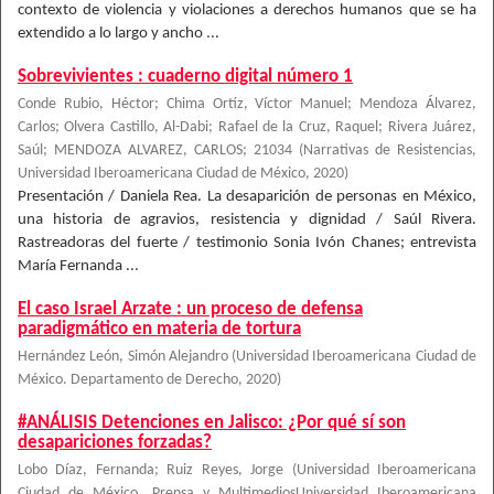
contexto de violencia y violaciones a derechos humanos que se ha
extendido a lo largo y ancho ...
Sobrevivientes : cuaderno digital número 1
Conde Rubio, Héctor; Chima Ortíz, Víctor Manuel; Mendoza Álvarez,
Carlos; Olvera Castillo, Al-Dabi; Rafael de la Cruz, Raquel; Rivera Juárez,
Saúl; MENDOZA ALVAREZ, CARLOS; 21034
(
Narrativas de Resistencias,
Universidad Iberoamericana Ciudad de México
,
2020
)
Presentación / Daniela Rea. La desaparición de personas en México,
una historia de agravios, resistencia y dignidad / Saúl Rivera.
Rastreadoras del fuerte / testimonio Sonia Ivón Chanes; entrevista
María Fernanda ...
El caso Israel Arzate : un proceso de defensa
paradigmático en materia de tortura
Hernández León, Simón Alejandro
(
Universidad Iberoamericana Ciudad de
México. Departamento de Derecho
,
2020
)
#ANÁLISIS Detenciones en Jalisco: ¿Por qué sí son
desapariciones forzadas?
Lobo Díaz, Fernanda
;
Ruiz Reyes, Jorge
(
Universidad Iberoamericana
Ciudad de México. Prensa y MultimediosUniversidad Iberoamericana