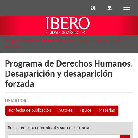
Cambi
naveg
Programa de Derechos Humanos. Desaparición y desaparición
forzada
Programa de Derechos Humanos.
Desaparición y desaparición
forzada
LISTAR POR
Por fecha de publicación
Autores
Títulos
Materias
Buscar en esta comunidad y sus colecciones: