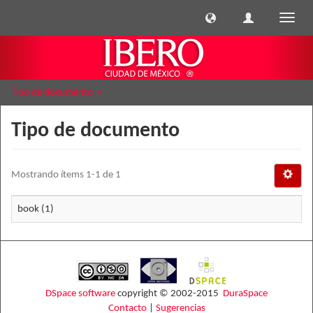
Cambi
naveg
Tipo de documento
Tipo de documento
Mostrando ítems 1-1 de 1
book (1)
DSpace software
copyright © 2002-2015
DuraSpace
Contacto
|
Sugerencias