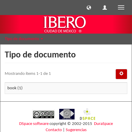
Cambi
naveg
Tipo de documento
Tipo de documento
Mostrando ítems 1-1 de 1
book (1)
DSpace software
copyright © 2002-2015
DuraSpace
Contacto
|
Sugerencias