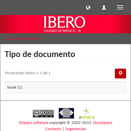
Cambi
naveg
Tipo de documento
Tipo de documento
Mostrando ítems 1-1 de 1
book (1)
DSpace software
copyright © 2002-2015
DuraSpace
Contacto
|
Sugerencias