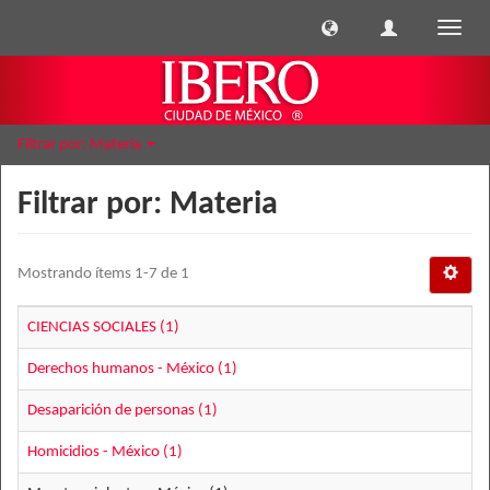
Cambi
naveg
Filtrar por: Materia
Filtrar por: Materia
Mostrando ítems 1-7 de 1
CIENCIAS SOCIALES (1)
Derechos humanos - México (1)
Desaparición de personas (1)
Homicidios - México (1)