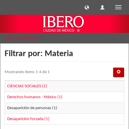
Cambi
naveg
Filtrar por: Materia
Filtrar por: Materia
Mostrando ítems 1-4 de 1
CIENCIAS SOCIALES (1)
Derechos humanos - México (1)
Desaparición de personas (1)
Desaparición forzada (1)