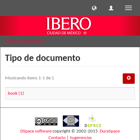
Cambi
naveg
Tipo de documento
Tipo de documento
Mostrando ítems 1-1 de 1
book (1)
DSpace software
copyright © 2002-2015
DuraSpace
Contacto
|
Sugerencias