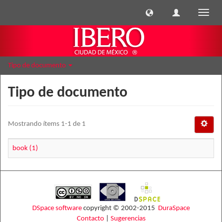
Cambi
naveg
Tipo de documento
Tipo de documento
Mostrando ítems 1-1 de 1
book (1)
DSpace software
copyright © 2002-2015
DuraSpace
Contacto
|
Sugerencias