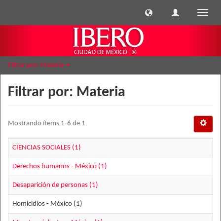
Cambi
naveg
Filtrar por: Materia
Filtrar por: Materia
Mostrando ítems 1-6 de 1
CIENCIAS SOCIALES (1)
Derechos humanos - México (1)
Desaparición de personas (1)
Homicidios - México (1)