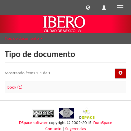
Cambi
naveg
Tipo de documento
Tipo de documento
Mostrando ítems 1-1 de 1
book (1)
DSpace software
copyright © 2002-2015
DuraSpace
Contacto
|
Sugerencias