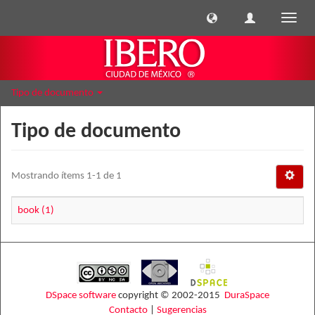
Cambi
naveg
Tipo de documento
Tipo de documento
Mostrando ítems 1-1 de 1
book (1)
DSpace software
copyright © 2002-2015
DuraSpace
Contacto
|
Sugerencias