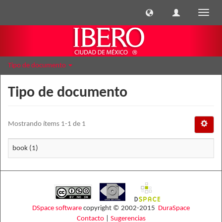
Cambi
naveg
Tipo de documento
Tipo de documento
Mostrando ítems 1-1 de 1
book (1)
DSpace software
copyright © 2002-2015
DuraSpace
Contacto
|
Sugerencias