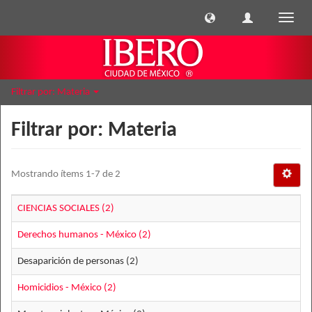
Cambi
naveg
Filtrar por: Materia
Filtrar por: Materia
Mostrando ítems 1-7 de 2
CIENCIAS SOCIALES (2)
Derechos humanos - México (2)
Desaparición de personas (2)
Homicidios - México (2)