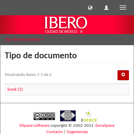
Cambi
naveg
Tipo de documento
Tipo de documento
Mostrando ítems 1-1 de 2
book (2)
DSpace software
copyright © 2002-2015
DuraSpace
Contacto
|
Sugerencias