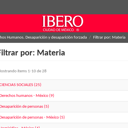
hos Humanos. Desaparición y desaparición forzada
Filtrar por: Materia
Filtrar por: Materia
ostrando ítems 1-10 de 28
CIENCIAS SOCIALES (25)
Derechos humanos - México (9)
Desaparición de personas (5)
Desaparición de personas - México (5)