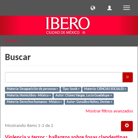
Cambi
naveg
Buscar
Buscar
Ir
Materia: Desaparición de personas ×
Tipo: book ×
Materia: CIENCIAS SOCIALES ×
Materia: Homicidios - México ×
Autor: Chávez Vargas, Lucía Guadalupe ×
Materia: Derechos humanos - México ×
Autor: González Núñez, Denise ×
Mostrar filtros avanzados
Mostrando ítems 1-2 de 2
Violencia y terror : hallazgos sobre fosas clandestinas