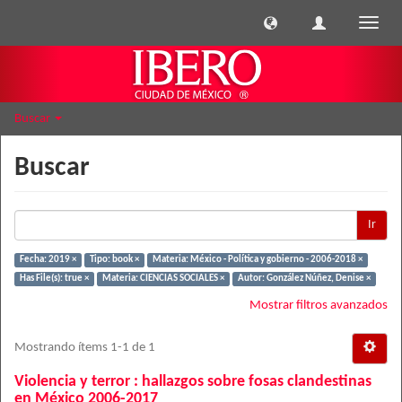
Cambi
naveg
Buscar
Buscar
Ir
Fecha: 2019 ×
Tipo: book ×
Materia: México - Política y gobierno - 2006-2018 ×
Has File(s): true ×
Materia: CIENCIAS SOCIALES ×
Autor: González Núñez, Denise ×
Mostrar filtros avanzados
Mostrando ítems 1-1 de 1
Violencia y terror : hallazgos sobre fosas clandestinas
en México 2006-2017