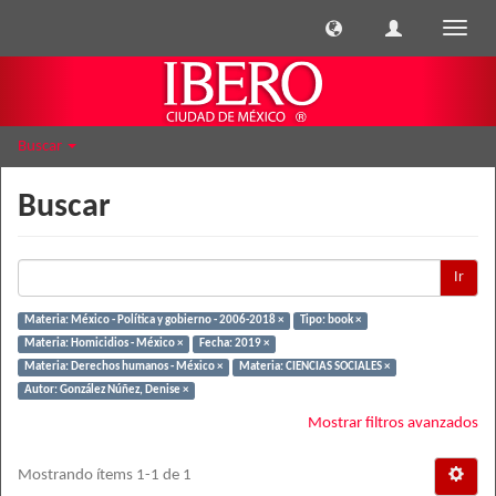
Cambi
naveg
Buscar
Buscar
Ir
Materia: México - Política y gobierno - 2006-2018 ×
Tipo: book ×
Materia: Homicidios - México ×
Fecha: 2019 ×
Materia: Derechos humanos - México ×
Materia: CIENCIAS SOCIALES ×
Autor: González Núñez, Denise ×
Mostrar filtros avanzados
Mostrando ítems 1-1 de 1