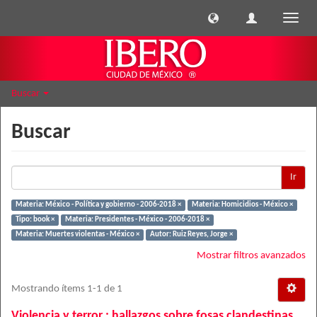
Cambi
naveg
Buscar
Buscar
Ir
Materia: México - Política y gobierno - 2006-2018 ×
Materia: Homicidios - México ×
Tipo: book ×
Materia: Presidentes - México - 2006-2018 ×
Materia: Muertes violentas - México ×
Autor: Ruiz Reyes, Jorge ×
Mostrar filtros avanzados
Mostrando ítems 1-1 de 1
Violencia y terror : hallazgos sobre fosas clandestinas