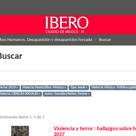
hos Humanos. Desaparición y desaparición forzada
Buscar
Buscar
Fecha: 2019 ×
Materia: Homicidios - México ×
Tipo: book ×
Materia: México - Política y go
Materia: CIENCIAS SOCIALES ×
Autor: González Núñez, Denise ×
ostrando ítems 1-1 de 1
Violencia y terror : hallazgos sobre
2017