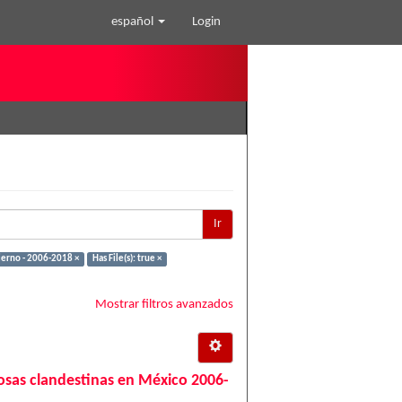
español
Login
Ir
bierno - 2006-2018 ×
Has File(s): true ×
Mostrar filtros avanzados
 fosas clandestinas en México 2006-