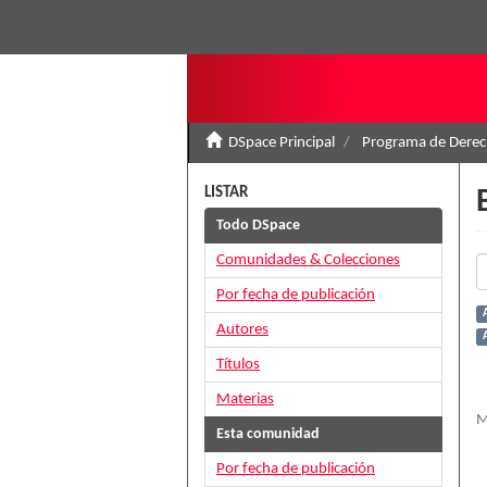
DSpace Principal
Programa de Derec
LISTAR
Todo DSpace
Comunidades & Colecciones
Por fecha de publicación
Autores
A
Títulos
Materias
M
Esta comunidad
Por fecha de publicación