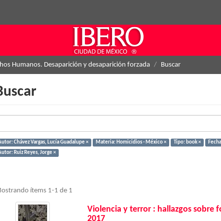
hos Humanos. Desaparición y desaparición forzada
Buscar
Buscar
Autor: Chávez Vargas, Lucía Guadalupe ×
Materia: Homicidios - México ×
Tipo: book ×
Fecha
utor: Ruiz Reyes, Jorge ×
ostrando ítems 1-1 de 1
Violencia y terror : hallazgos sobre
2017