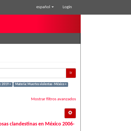
español
Login
Ir
: 2019 ×
Materia: Muertes violentas - México ×
Mostrar filtros avanzados
 fosas clandestinas en México 2006-