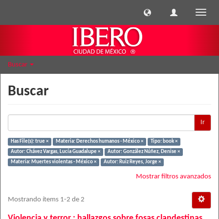
Cambi
naveg
Buscar
Buscar
Ir
Has File(s): true ×
Materia: Derechos humanos - México ×
Tipo: book ×
Autor: Chávez Vargas, Lucía Guadalupe ×
Autor: González Núñez, Denise ×
Materia: Muertes violentas - México ×
Autor: Ruiz Reyes, Jorge ×
Mostrar filtros avanzados
Mostrando ítems 1-2 de 2
Violencia y terror : hallazgos sobre fosas clandestinas