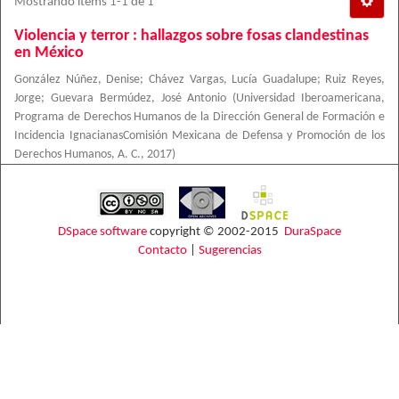
Mostrando ítems 1-1 de 1
Violencia y terror : hallazgos sobre fosas clandestinas
en México
González Núñez, Denise
;
Chávez Vargas, Lucía Guadalupe
;
Ruiz Reyes,
Jorge
;
Guevara Bermúdez, José Antonio
(
Universidad Iberoamericana,
Programa de Derechos Humanos de la Dirección General de Formación e
Incidencia IgnacianasComisión Mexicana de Defensa y Promoción de los
Derechos Humanos, A. C.
,
2017
)
DSpace software
copyright © 2002-2015
DuraSpace
Contacto
|
Sugerencias