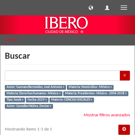
Cambi
naveg
Buscar
Buscar
Ir
Autor: Guevara Bermúdez, José Antonio ×
Materia: Homicidios - México ×
Materia: Derechos humanos - México ×
Materia: Presidentes - México - 2006-2018 ×
Tipo: book ×
Fecha: 2019 ×
Materia: CIENCIAS SOCIALES ×
Autor: González Núñez, Denise ×
Mostrar filtros avanzados
Mostrando ítems 1-1 de 1