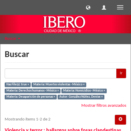
Cambi
naveg
Buscar
Buscar
Ir
Has File(s): true ×
Materia: Muertes violentas - México ×
Materia: Derechos humanos - México ×
Materia: Homicidios - México ×
Materia: Desaparición de personas ×
Autor: González Núñez, Denise ×
Mostrar filtros avanzados
Mostrando ítems 1-2 de 2
Violencia y terror : hallazgos sobre fosas clandestinas