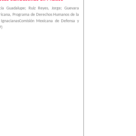
cía Guadalupe
;
Ruiz Reyes, Jorge
;
Guevara
ricana, Programa de Derechos Humanos de la
a IgnacianasComisión Mexicana de Defensa y
7
)