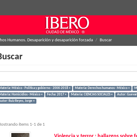
hos Humanos. Desaparición y desaparición forzada
Buscar
Buscar
Materia: México - Política y gobierno - 2006-2018 ×
Materia: Derechos humanos - México ×
Ma
Materia: Homicidios - México ×
Fecha: 2017 ×
Materia: CIENCIAS SOCIALES ×
Autor: Guevar
utor: Ruiz Reyes, Jorge ×
ostrando ítems 1-1 de 1
Violencia y terror : hallazgos sobre