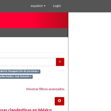
español
Login
Ir
teria: Desaparición de personas ×
a Bermúdez, José Antonio ×
Mostrar filtros avanzados
 fosas clandestinas en México