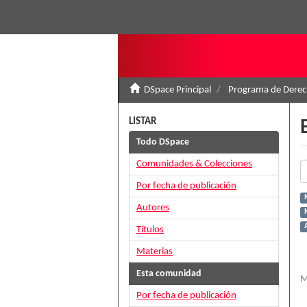
DSpace Principal
Programa de Derec
LISTAR
Todo DSpace
Comunidades & Colecciones
Por fecha de publicación
Autores
A
Títulos
Materias
Esta comunidad
M
Por fecha de publicación