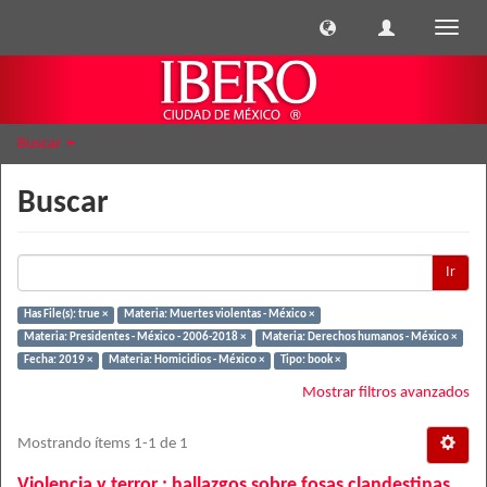
Cambi
naveg
Buscar
Buscar
Ir
Has File(s): true ×
Materia: Muertes violentas - México ×
Materia: Presidentes - México - 2006-2018 ×
Materia: Derechos humanos - México ×
Fecha: 2019 ×
Materia: Homicidios - México ×
Tipo: book ×
Mostrar filtros avanzados
Mostrando ítems 1-1 de 1
Violencia y terror : hallazgos sobre fosas clandestinas