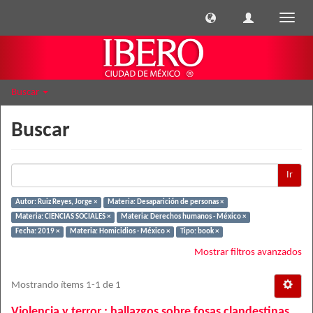
Cambi
naveg
Buscar
Buscar
Ir
Autor: Ruiz Reyes, Jorge ×
Materia: Desaparición de personas ×
Materia: CIENCIAS SOCIALES ×
Materia: Derechos humanos - México ×
Fecha: 2019 ×
Materia: Homicidios - México ×
Tipo: book ×
Mostrar filtros avanzados
Mostrando ítems 1-1 de 1
Violencia y terror : hallazgos sobre fosas clandestinas