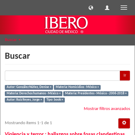
Cambi
naveg
Buscar
Buscar
Ir
Autor: González Núñez, Denise ×
Materia: Homicidios - México ×
Materia: Derechos humanos - México ×
Materia: Presidentes - México - 2006-2018 ×
Autor: Ruiz Reyes, Jorge ×
Tipo: book ×
Mostrar filtros avanzados
Mostrando ítems 1-1 de 1
Violencia y terror : hallazgos sobre fosas clandestinas